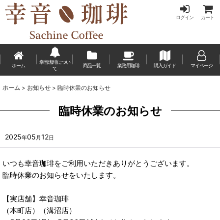
ログイン
カート
幸音珈琲につい
ホーム
商品一覧
業務用珈琲
購入ガイド
マイページ
て
ホーム
>
お知らせ
>
臨時休業のお知らせ
臨時休業のお知らせ
2025
05
12
年
月
日
いつも幸音珈琲をご利用いただきありがとうございます。
臨時休業のお知らせをいたします。
【実店舗】幸音珈琲
（本町店）（溝沼店）